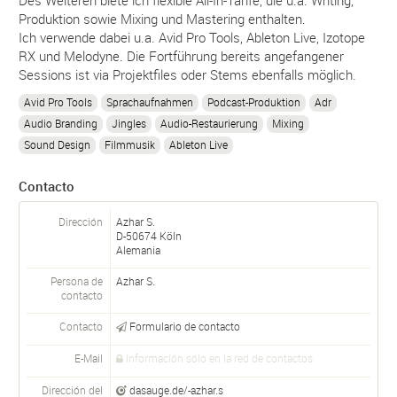
Produktion sowie Mixing und Mastering enthalten.
Ich verwende dabei u.a. Avid Pro Tools, Ableton Live, Izotope
RX und Melodyne. Die Fortführung bereits angefangener
Sessions ist via Projektfiles oder Stems ebenfalls möglich.
Avid Pro Tools
Sprachaufnahmen
Podcast-Produktion
Adr
Audio Branding
Jingles
Audio-Restaurierung
Mixing
Sound Design
Filmmusik
Ableton Live
Contacto
Dirección
Azhar S.
D-
50674
Köln
Alemania
Persona de
Azhar
S.
contacto
Contacto
Formulario de contacto
E-Mail
Información sólo en la red de contactos
Dirección del
dasauge.de/-azhar.s