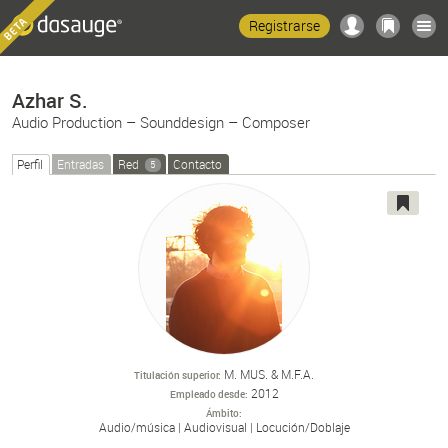
Registrarse
Azhar S.
Audio Production – Sounddesign – Composer
Perfil
Entradas
Red
Contacto
5
M. MUS. & M.F.A.
Titulación superior
2012
Empleado desde
Ámbito
Audio/
música
Audiovisual
Locución/
Doblaje