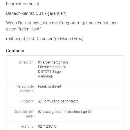
bearbeiten musst.
Danach kannst Du's - garantiert!
Wenn Du lust hast, dich mit Computern gut auskennst, und
einen "freien Kopf"
mitbringst, bist Du unser (e) Mann (Frau)
Contacto
Dirección
ffk kroehnert gmbh
Friedrichstraße 20
D-
57072
Siegen
Alemania
Persona de
Frank Kröhnert
contacto
Contacto
Formulario de contacto
Dirección del
dasauge.de/-ffk.kroehnert.gmbh
perfil
Teléfono
027123610