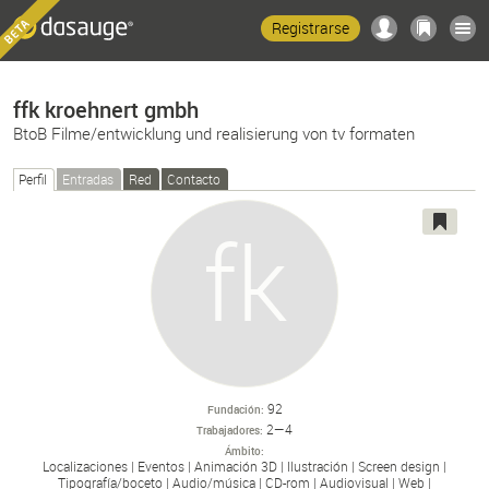
Registrarse
ffk kroehnert gmbh
BtoB Filme/entwicklung und realisierung von tv formaten
Perfil
Entradas
Red
Contacto
92
Fundación
2—4
Trabajadores
Ámbito
Localizaciones
Eventos
Animación 3D
Ilustración
Screen design
Tipografía/
boceto
Audio/
música
CD-
rom
Audiovisual
Web