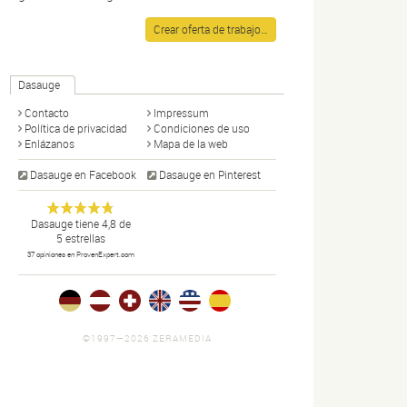
Crear oferta de trabajo…
Dasauge
Contacto
Impressum
Política de privacidad
Condiciones de uso
Enlázanos
Mapa de la web
Dasauge en Facebook
Dasauge en Pinterest
Dasauge
Portal de
Anonym
Dasauge
tiene
4,8
de
5
estrellas
diseño:
37
opiniones en ProvenExpert.com
disñadores,
artistas
gráficos,
fotógrafos,
portfolios,
©1997—2026 ZERAMEDIA
noticias y
ofertas de
trabajo.