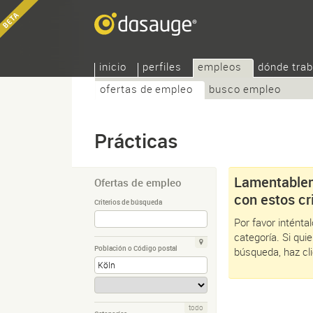
inicio
perfiles
empleos
dónde trab
ofertas de empleo
busco empleo
Prácticas
Lamentablem
Ofertas de empleo
con estos cri
Criterios de búsqueda
Por favor intént
categoría. Si qui
Población o Código postal
búsqueda, haz cl
todo