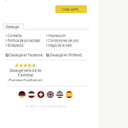
Crear perfil…
Dasauge
Contacto
Impressum
Política de privacidad
Condiciones de uso
Enlázanos
Mapa de la web
Dasauge en Facebook
Dasauge en Pinterest
Dasauge
Portal de
Anonym
Dasauge
tiene
4,8
de
5
estrellas
diseño:
37
opiniones en ProvenExpert.com
disñadores,
artistas
gráficos,
fotógrafos,
portfolios,
©1997—2026 ZERAMEDIA
noticias y
ofertas de
trabajo.