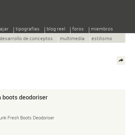
ajar
tipografías
blog reel
foros
miembros
desarrollo de conceptos
multimedia
estilismo
 boots deodoriser
unk Fresh Boots Deodoriser