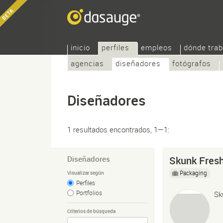
inicio
perfiles
empleos
dónde trab
agencias
diseñadores
fotógrafos
Diseñadores
1 resultados encontrados, 1—1:
Diseñadores
Skunk Fresh
Packaging
Visualizar según
Perfiles
Portfolios
Sk
Criterios de búsqueda