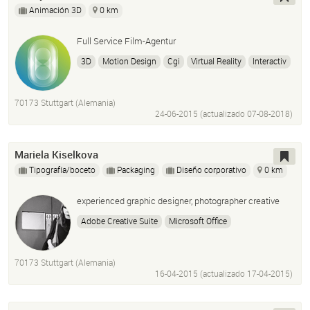
Animación 3D
0 km
Full Service Film-Agentur
3D
Motion Design
Cgi
Virtual Reality
Interactiv
Social Smart Film
Motion Picture
Corporate Film
Tv Commercials
70173 Stuttgart (Alemania)
24-06-2015 (actualizado
07-08-2018
)
Mariela Kiselkova
Tipografía/boceto
Packaging
Diseño corporativo
0 km
experienced graphic designer, photographer creative
Adobe Creative Suite
Microsoft Office
70173 Stuttgart (Alemania)
16-04-2015 (actualizado
17-04-2015
)