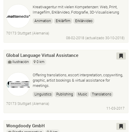
Kreativagentur mit vielen Kompetenzen: Web, Print,
Imagefilm, Erklärvideo, Fotografie, 3D-Visualisierung
Animation
Erklärfilm
Erklärvideo
3D-Visualisierung
Architekturvisualisierung
70173 Stuttgart (Alemania)
Webentwicklung
Homepage
Flyer
Werbemittel
08-02-2018 (actualizado
30-10-2018
)
Imagefilm
Messefilm
Werbefilm
Print
Illustration
Global Language Virtual Assistance
Ilustración
0 km
Offering translations, escort interpretation, copywriting,
graphic, artist bookings & virtual assistance for
meetings.
Linguistics
Publishing
Music
Translations
Copywriting
Interpretation
Photoshop
70173 Stuttgart (Alemania)
Adobe Illustrator
11-03-2017
Wongdoody GmbH