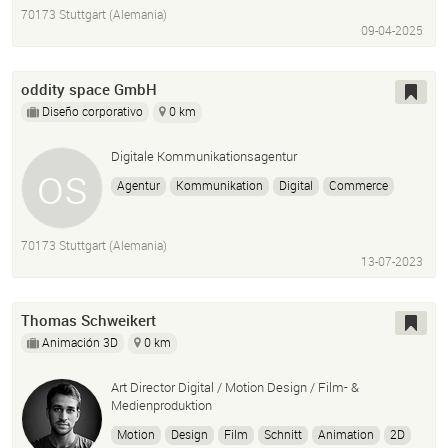
Corporate Design
Grafik-
Printdesign
Webdesign
70173 Stuttgart (Alemania)
Werbeflyer
Werbemailings
09-04-2025
oddity space GmbH
Diseño corporativo
0 km
Digitale Kommunikationsagentur
Agentur
Kommunikation
Digital
Commerce
Video
Design
Motion
Strategy
70173 Stuttgart (Alemania)
13-07-2023
Thomas Schweikert
Animación 3D
0 km
Art Director Digital / Motion Design / Film- &
Medienproduktion
Motion
Design
Film
Schnitt
Animation
2D