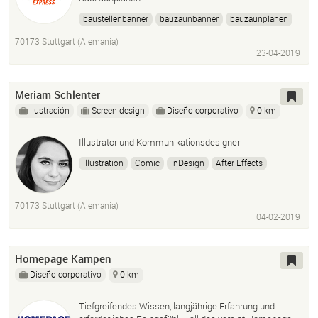
baustellenbanner
bauzaunbanner
bauzaunplanen
bauschilder
gerüstwerbung
bauplanen
70173 Stuttgart (Alemania)
gebotszeichen
sicherheitszeichen
warnzeichen
23-04-2019
baustelle
design
günstig
Meriam Schlenter
Ilustración
Screen design
Diseño corporativo
0 km
Illustrator und Kommunikationsdesigner
Illustration
Comic
InDesign
After Effects
Adobe Illustrator
Photoshop
Grafikdesign
Artist
70173 Stuttgart (Alemania)
04-02-2019
Homepage Kampen
Diseño corporativo
0 km
Tiefgreifendes Wissen, langjährige Erfahrung und