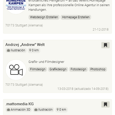
erforderliches Feingefühl – all das vereint Homepage
Kampen als Ihre professionelle Online Agentur in seinen
Handlungen.
Webdesign Erstellen
Homepage Erstellen
Webseiten Erstellen
SEO
Google-Optimierung
70173 Stuttgart (Alemania)
Günstig
21-12-2018
Andrzej „Andrew“ Welt
Ilustración
0 km
Grafik- und Filmdesigner
Filmdesign
Grafikdesign
Fotodesign
Photoshop
Adobe Illustrator
Premiere
Sony Vegas
Lightroom
InDesign
After Effects
Audition
70173 Stuttgart (Alemania)
Logic Pro
Fruity Loops
Maya 3D
13-03-2018 (actualizado
14-09-2018
)
.mattomedia KG
Animación 3D
Ilustración
0 km