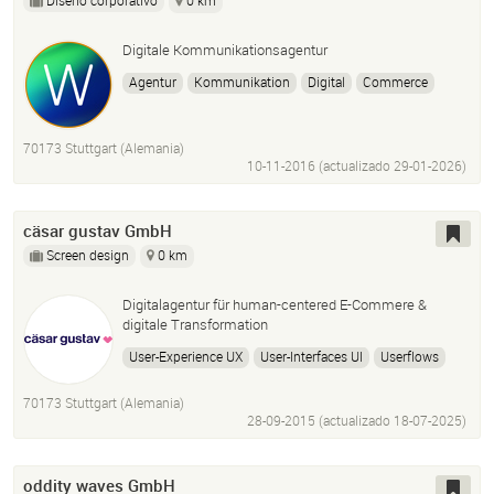
Diseño corporativo
0 km
Digitale Kommunikationsagentur
Agentur
Kommunikation
Digital
Commerce
Video
Design
Motion
Strategy
70173 Stuttgart (Alemania)
10-11-2016 (actualizado
29-01-2026
)
cäsar gustav GmbH
Screen design
0 km
Digitalagentur für human-centered E-Commere &
digitale Transformation
User-Experience UX
User-Interfaces UI
Userflows
User-Stories
Design
Frontend
Onlineshops
70173 Stuttgart (Alemania)
E-Commerce
Apps
Websites
Plattformen
28-09-2015 (actualizado
18-07-2025
)
oddity waves GmbH