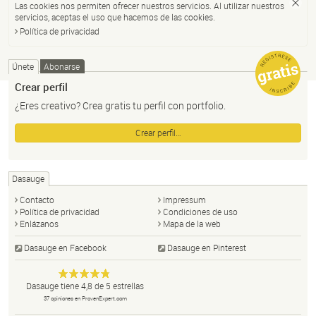
Las cookies nos permiten ofrecer nuestros servicios. Al utilizar nuestros
servicios, aceptas el uso que hacemos de las cookies.
Política de privacidad
Únete
Abonarse
Crear perfil
¿Eres creativo? Crea gratis tu perfil con portfolio.
Crear perfil…
Dasauge
Contacto
Impressum
Política de privacidad
Condiciones de uso
Enlázanos
Mapa de la web
Dasauge en Facebook
Dasauge en Pinterest
Dasauge
Portal de
Anonym
Dasauge
tiene
4,8
de
5
estrellas
diseño:
37
opiniones en ProvenExpert.com
disñadores,