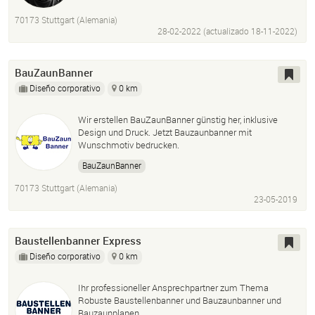
Medien
Produktion
After
Effects
Premiere
70173 Stuttgart (Alemania)
Photoshop
Graphic
Motiondesign
Cutter
28-02-2022 (actualizado
18-11-2022
)
Konzept
Storyboard
Postproduktion
Post
Grafik
BauZaunBanner
Diseño corporativo
0 km
Wir erstellen BauZaunBanner günstig her, inklusive
Design und Druck. Jetzt Bauzaunbanner mit
Wunschmotiv bedrucken.
BauZaunBanner
70173 Stuttgart (Alemania)
23-05-2019
Baustellenbanner Express
Diseño corporativo
0 km
Ihr professioneller Ansprechpartner zum Thema
Robuste Baustellenbanner und Bauzaunbanner und
Bauzaunplanen.