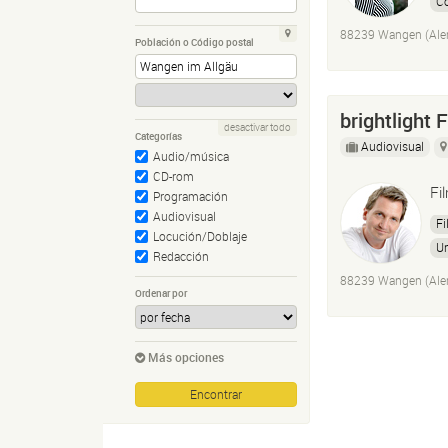
C
88239 Wangen (Ale
Población o Código postal
brightlight
desactivar todo
Categorías
Audiovisual
Audio/música
CD-rom
Fi
Programación
Audiovisual
Fi
Locución/Doblaje
U
Redacción
88239 Wangen (Ale
Ordenar por
Más opciones