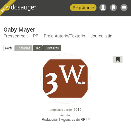
Registrarse
Gaby Mayer
Pressearbeit – PR – Freie Autorin/Texterin – Journalistin
Perfil
Entradas
Red
Contacto
2016
Empleado desde
Ámbito
Redacción
Agencias de RRPP