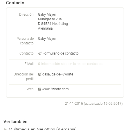
Contacto
Dirección
Gaby Mayer
Mühlgasse 20a
D-
84524
Neuötting
Alemania
Persona de
Gaby
Mayer
contacto
Contacto
Formulario de contacto
E-Mail
Información sólo en la red de contactos
Dirección del
dasauge.de/-3worte
perfil
Web
www.3worte.com
21-11-2016 (actualizado
16-02-2017
)
Ver también
Multimedia en Neuötting (Alemania)