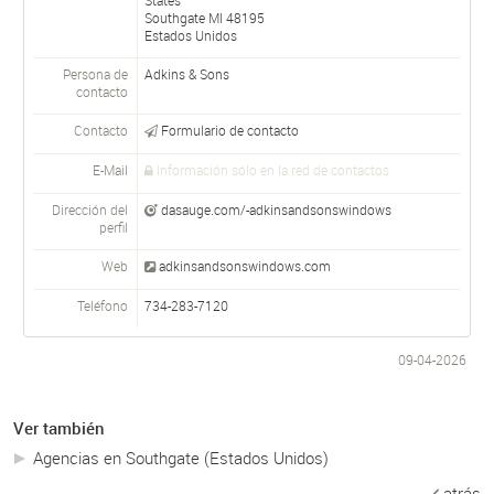
Southgate
MI
48195
Estados Unidos
Persona de
Adkins & Sons
contacto
Contacto
Formulario de contacto
E-Mail
Información sólo en la red de contactos
Dirección del
dasauge.com/-adkinsandsonswindows
perfil
Web
adkinsandsonswindows.com
Teléfono
734-283-7120
09-04-2026
Ver también
Agencias en Southgate (Estados Unidos)
atrás