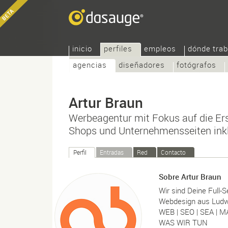
inicio
perfiles
empleos
dónde trab
agencias
diseñadores
fotógrafos
Artur Braun
Werbeagentur mit Fokus auf die Er
Shops und Unternehmensseiten ink
Perfil
Entradas
Red
Contacto
Sobre Artur Braun
Wir sind Deine Full-
Webdesign aus Ludwi
WEB | SEO | SEA | 
WAS WIR TUN