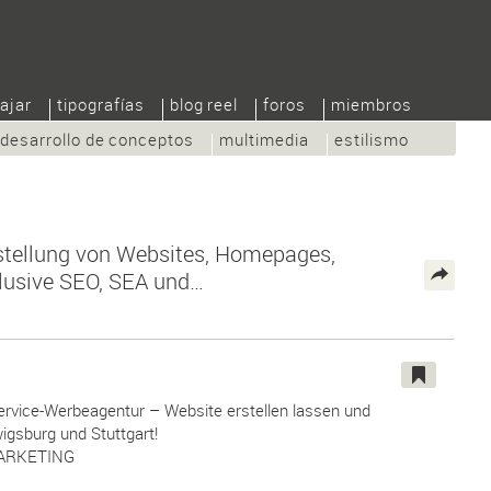
ajar
tipografías
blog reel
foros
miembros
desarrollo de conceptos
multimedia
estilismo
stellung von Websites, Homepages,
lusive SEO, SEA und…
Service-Werbeagentur – Website erstellen lassen und
gsburg und Stuttgart!
MARKETING