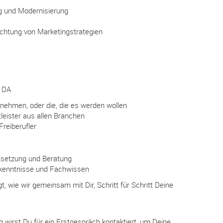
g und Modernisierung
chtung von Marketingstrategien
 DA
rnehmen, oder die, die es werden wollen
leister aus allen Branchen
Freiberufler
msetzung und Beratung
tkenntnisse und Fachwissen
t, wie wir gemeinsam mit Dir, Schritt für Schritt Deine
wirst Du für ein Erstgespräch kontaktiert, um Deine