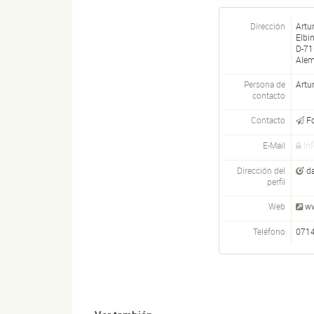
Dirección
Artu
Elbi
D-
71
Alem
Persona de
Artu
contacto
Contacto
F
E-Mail
In
Dirección del
d
perfil
Web
ww
Teléfono
071