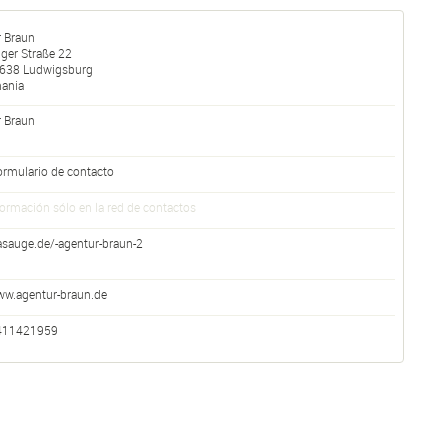
r Braun
nger Straße 22
638
Ludwigsburg
ania
r
Braun
ormulario de contacto
formación sólo en la red de contactos
asauge.de/-agentur-braun-2
w.agentur-braun.de
411421959