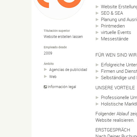
Website Erstellun
SEO & SEA
Planung und Ausri
Printmedien
Titulación superior
virtuelle Events
Website erstellen lassen
Messestände
Empleado desde
2009
FÜR WEN SIND WIR
Ámbito
Erfolgreiche Unte
Agencias de publicidad
Firmen und Dienst
Web
Selbständige und 
Información legal
UNSERE VORTEILE
Professionelle U
Holistische Mark
Folgender Ablauf zeig
Website realisieren.
ERSTGESPRÄCH
Nach Deiner Buchung 