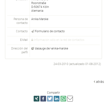
Roonstraße
D-
50674
Köln
Alemania
Persona de
Anika
Marske
contacto
Contacto
Formulario de contacto
E-Mail
Información sólo en la red de contactos
Dirección del
dasauge.de/-anika-marske
perfil
24-03-2010 (actualizado
01-08-2012
)
atrás
Compartir