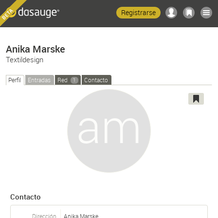
Registrarse
Anika Marske
Textildesign
Perfil
Entradas
Red
Contacto
1
Contacto
Dirección
Anika Marske