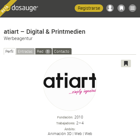
Registrarse
atiart – Digital & Printmedien
Werbeagentur
Perfil
Entradas
Red
Contacto
5
2010
Fundación
2—4
Trabajadores
Ámbito
Animación 3D
Web
Web