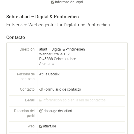
Información legal
Sobre atiart – Digital & Printmedien
Fullservice Werbeagentur für Digital- und Printmedien.
Contacto
Dirección
atiart – Digital & Printmedien
Wanner Straße 132
D-
45888
Gelsenkirchen
Alemania
Persona de
Atilla Özcelik
contacto
Contacto
Formulario de contacto
E-Mail
Información sólo en la red de contactos
Dirección del
dasauge.de/-atiart
perfil
Web
atiart.de