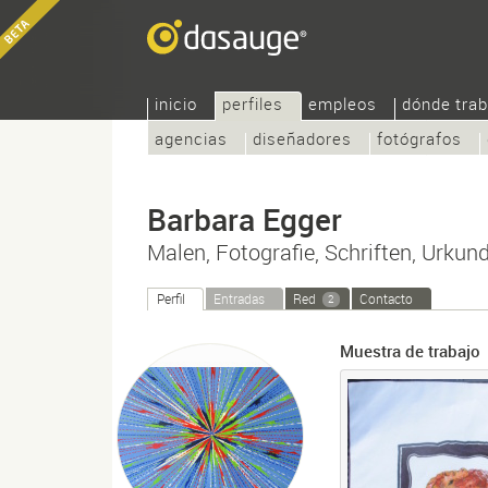
inicio
perfiles
empleos
dónde trab
agencias
diseñadores
fotógrafos
Barbara Egger
Malen, Fotografie, Schriften, Urkun
Perfil
Entradas
Red
Contacto
2
Muestra de trabajo