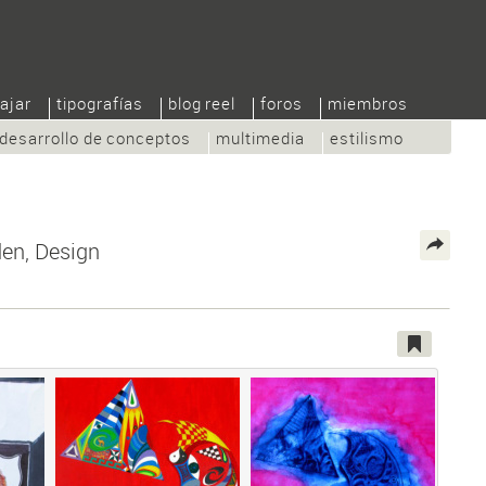
ajar
tipografías
blog reel
foros
miembros
desarrollo de conceptos
multimedia
estilismo
den, Design