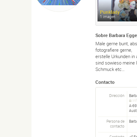
Punklady
1 imagen
Sobre Barbara Egge
Male gerne bunt, abs
fotografiere gerne,
erstelle Urkunden in 
sind sowieso meine l
Schmuck etc…
Contacto
Dirección
Barb
In
A-
69
Aust
Persona de
Barb
contacto
Contacto
F