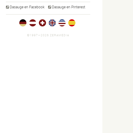
Dasauge en Facebook
Dasauge en Pinterest
ue Formen
Urknall
Surfing eins
agen
1 imagen
1 imagen
©1997—2026 ZERAMEDIA