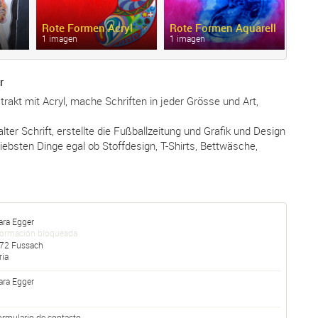
Rote Formen Acryl
Rote Formen Aquarell
Bla
1 imagen
1 imagen
1 im
r
trakt mit Acryl, mache Schriften in jeder Grösse und Art,
alter Schrift, erstellte die Fußballzeitung und Grafik und Design
iebsten Dinge egal ob Stoffdesign, T-Shirts, Bettwäsche,
ara Egger
formación bloqueada
72
Fussach
ria
ara
Egger
ormulario de contacto