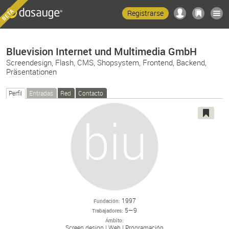
Registrarse
Bluevision Internet und Multimedia GmbH
Screendesign, Flash, CMS, Shopsystem, Frontend, Backend,
Präsentationen
Perfil
Entradas
Red
Contacto
1997
Fundación
5—9
Trabajadores
Ámbito
Screen design
Web
Programación