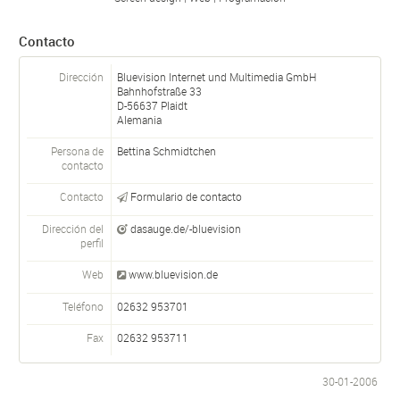
Contacto
Dirección
Bluevision Internet und Multimedia GmbH
Bahnhofstraße 33
D-
56637
Plaidt
Alemania
Persona de
Bettina Schmidtchen
contacto
Contacto
Formulario de contacto
Dirección del
dasauge.de/-bluevision
perfil
Web
www.bluevision.de
Teléfono
02632 953701
Fax
02632 953711
30-01-2006