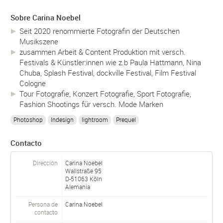
Sobre Carina Noebel
Seit 2020 renommierte Fotografin der Deutschen
Musikszene
zusammen Arbeit & Content Produktion mit versch.
Festivals & Künstler:innen wie z.b Paula Hattmann, Nina
Chuba, Splash Festival, dockville Festival, Film Festival
Cologne
Tour Fotografie, Konzert Fotografie, Sport Fotografie,
Fashion Shootings für versch. Mode Marken
Photoshop
Indesign
lightroom
Prequel
Contacto
Dirección
Carina Noebel
Wallstraße 95
D-
51063
Köln
Alemania
Persona de
Carina
Noebel
contacto