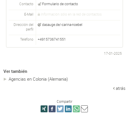
Contacto
Formulario de contacto
E-Mail
Información sólo en la red de contactos
Dirección del
dasauge.de/-carina-noebel
perfil
Teléfono
+4915736741551
17-01-2025
Ver también
Agencias en Colonia (Alemania)
atrás
Compartir