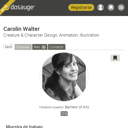
Registrarse
Carolin Walter
Creature & Character Design, Animation, Illustration
Perfil
Entradas
Red
Contacto
4
Bachelor of Arts
Titulación superior
8
Muestra de trabajo