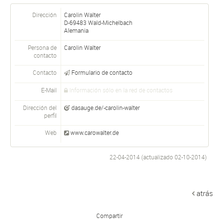
Dirección
Carolin Walter
D-
69483
Wald-Michelbach
Alemania
Persona de
Carolin
Walter
contacto
Contacto
Formulario de contacto
E-Mail
Información sólo en la red de contactos
Dirección del
dasauge.de/-carolin-walter
perfil
Web
www.carowalter.de
22-04-2014 (actualizado
02-10-2014
)
atrás
Compartir