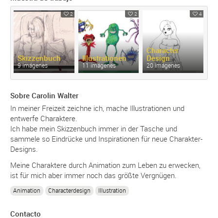
2
2
4
Character
Skizzenbuch
Illustrationen
Design
9 imágenes
11 imágenes
20 imágenes
Sobre Carolin Walter
In meiner Freizeit zeichne ich, mache Illustrationen und
entwerfe Charaktere.
Ich habe mein Skizzenbuch immer in der Tasche und
sammele so Eindrücke und Inspirationen für neue Charakter-
Designs.
Meine Charaktere durch Animation zum Leben zu erwecken,
ist für mich aber immer noch das größte Vergnügen.
Animation
Characterdesign
Illustration
Contacto