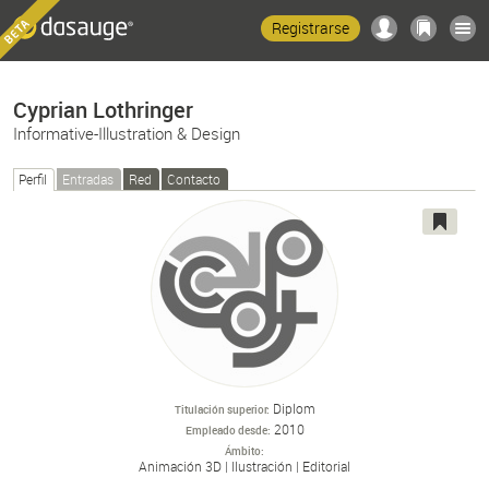
Registrarse
Cyprian Lothringer
Informative-Illustration & Design
Perfil
Entradas
Red
Contacto
Diplom
Titulación superior
2010
Empleado desde
Ámbito
Animación 3D
Ilustración
Editorial