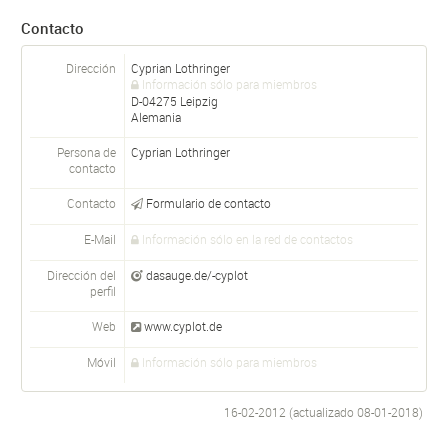
Contacto
Dirección
Cyprian Lothringer
Información sólo para miembros
D-
04275
Leipzig
Alemania
Persona de
Cyprian
Lothringer
contacto
Contacto
Formulario de contacto
E-Mail
Información sólo en la red de contactos
Dirección del
dasauge.de/-cyplot
perfil
Web
www.cyplot.de
Móvil
Información sólo para miembros
16-02-2012 (actualizado
08-01-2018
)