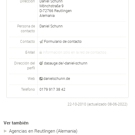
Dirección
Daniel Schunn
Mönchstraße 9
D-
72766
Reutlingen
Alemania
Persona de
Daniel
Schunn
contacto
Contacto
Formulario de contacto
E-Mail
Información sólo en la red de contactos
Dirección del
dasauge.de/-daniel-schunn
perfil
Web
danielschunn.de
Teléfono
0179 917 38 42
22-10-2010 (actualizado
08-06-2022
)
Ver también
Agencias en Reutlingen (Alemania)