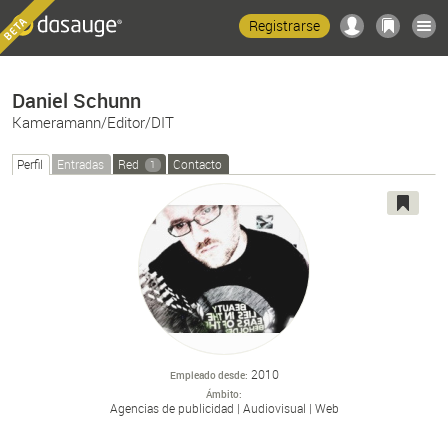
Registrarse
Daniel Schunn
Kameramann/Editor/DIT
Perfil
Entradas
Red
Contacto
1
2010
Empleado desde
Ámbito
Agencias de publicidad
Audiovisual
Web