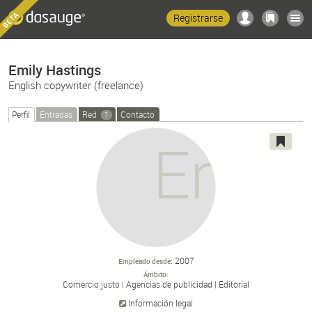
Registrarse
Emily Hastings
English copywriter (freelance)
Perfil
Entradas
Red
Contacto
1
2007
Empleado desde
Ámbito
Comercio justo
Agencias de publicidad
Editorial
Información legal