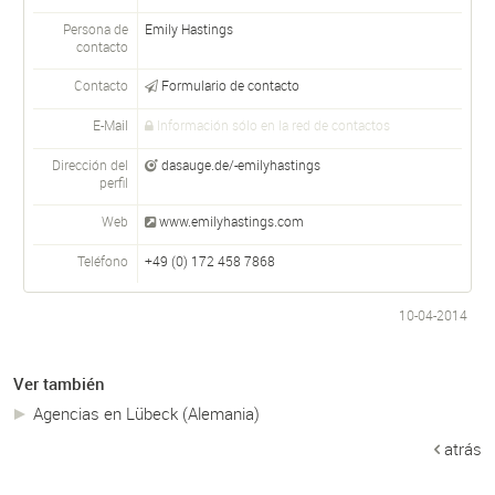
Persona de
Emily
Hastings
contacto
Contacto
Formulario de contacto
E-Mail
Información sólo en la red de contactos
Dirección del
dasauge.de/-emilyhastings
perfil
Web
www.emilyhastings.com
Teléfono
+49 (0) 172 458 7868
10-04-2014
Ver también
Agencias en Lübeck (Alemania)
atrás