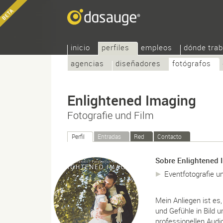
inicio
perfiles
empleos
dónde trab
agencias
diseñadores
fotógrafos
Enlightened Imaging
Fotografie und Film
Perfil
Entradas
Red
Contacto
Sobre Enlightened 
Eventfotografie un
Mein Anliegen ist es
und Gefühle in Bild
professionellen Audi