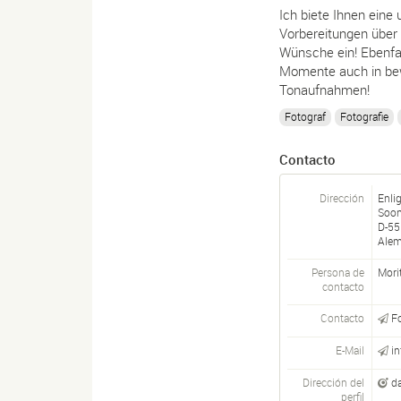
Ich biete Ihnen eine
Vorbereitungen über d
Wünsche ein! Ebenfal
Momente auch in bewe
Tonaufnahmen!
Fotograf
Fotografie
Contacto
Dirección
Enli
Soon
D-
55
Alem
Persona de
Mori
contacto
Contacto
F
E-Mail
i
Dirección del
d
perfil