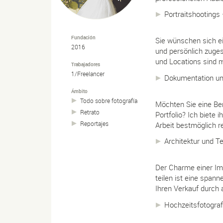
Portraitshootings 
Fundación
Sie wünschen sich ei
2016
und persönlich zuges
und Locations sind m
Trabajadores
1/Freelancer
Dokumentation un
Ámbito
Todo sobre fotografía
Möchten Sie eine Ber
Retrato
Portfolio? Ich biete 
Reportajes
Arbeit bestmöglich re
Architektur und T
Der Charme einer Im
teilen ist eine spann
Ihren Verkauf durch 
Hochzeitsfotograf