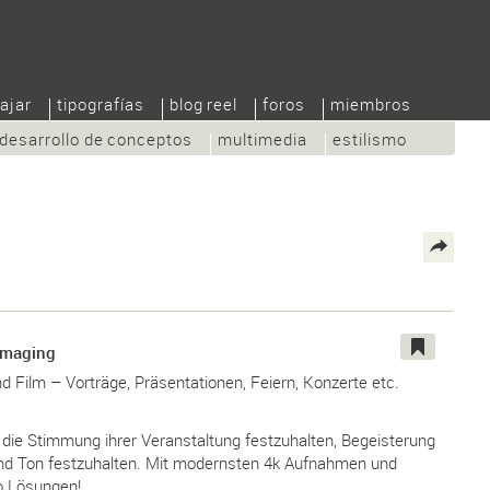
ajar
tipografías
blog reel
foros
miembros
desarrollo de conceptos
multimedia
estilismo
Imaging
d Film – Vorträge, Präsentationen, Feiern, Konzerte etc.
, die Stimmung ihrer Veranstaltung festzuhalten, Begeisterung
 und Ton festzuhalten. Mit modernsten 4k Aufnahmen und
o Lösungen!