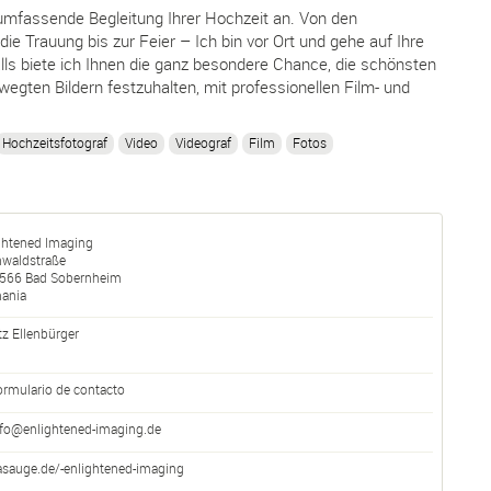
 umfassende Begleitung Ihrer Hochzeit an. Von den
ie Trauung bis zur Feier – Ich bin vor Ort und gehe auf Ihre
ls biete ich Ihnen die ganz besondere Chance, die schönsten
gten Bildern festzuhalten, mit professionellen Film- und
Hochzeitsfotograf
Video
Videograf
Film
Fotos
ghtened Imaging
waldstraße
566
Bad Sobernheim
ania
tz Ellenbürger
ormulario de contacto
nfo@enlightened-imaging.de
asauge.de/-enlightened-imaging