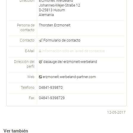
Dirección
Erzmoneit Werbeland
Johannes-Mejer-Straße 12
D-
25813
Husum
Alemania
Persona de
Thorsten Erzmoneit
contacto
Contacto
Formulario de contacto
E-Mail
Información sólo en la red de contactos
Dirección del
dasauge.de/-erzmoneit-werbeland
perfil
Web
erzmoneit.werbeland-partner.com
Teléfono
04841-939870
Fax
04841-9398729
12-05-2017
Ver también