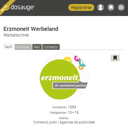
Registrarse
Erzmoneit Werbeland
Werbetechnik
Perfil
Entradas
Red
Contacto
1999
Fundación
10—19
Trabajadores
Ámbito
Comercio justo
Agencias de publicidad