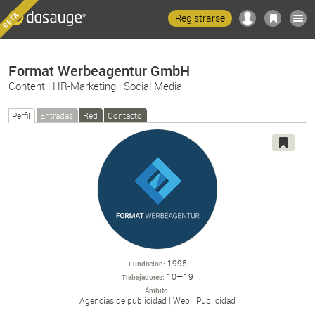
Registrarse
Format Werbeagentur GmbH
Content | HR-Marketing | Social Media
Perfil
Entradas
Red
Contacto
1995
Fundación
10—19
Trabajadores
Ámbito
Agencias de publicidad
Web
Publicidad