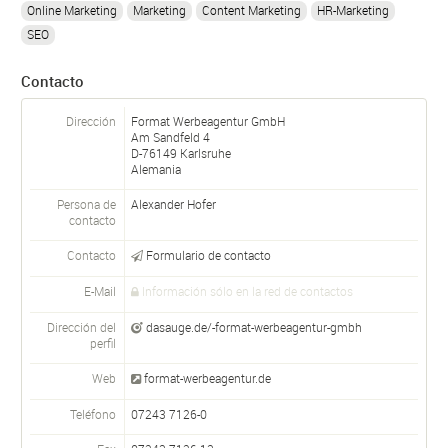
Online Marketing
Marketing
Content Marketing
HR-Marketing
SEO
Contacto
Dirección
Format Werbeagentur GmbH
Am Sandfeld 4
D-
76149
Karlsruhe
Alemania
Persona de
Alexander Hofer
contacto
Contacto
Formulario de contacto
E-Mail
Información sólo en la red de contactos
Dirección del
dasauge.de/-format-werbeagentur-gmbh
perfil
Web
format-werbeagentur.de
Teléfono
07243 7126-0