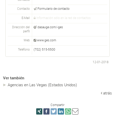
Contacto
Formulario de contacto
E-Mail
Información sólo en la red de contactos
Dirección del
dasauge.com/-ges
perfil
Web
www.ges.com
Teléfono
(702) 515-5500
12-01-2018
Ver también
Agencias en Las Vegas (Estados Unidos)
atrás
Compartir