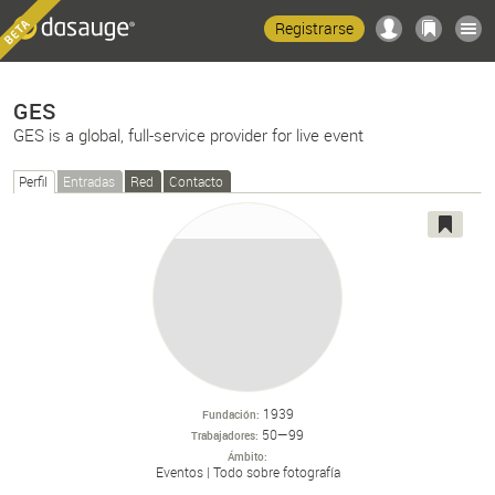
Registrarse
GES
GES is a global, full-service provider for live event
Perfil
Entradas
Red
Contacto
1939
Fundación
50—99
Trabajadores
Ámbito
Eventos
Todo sobre fotografía