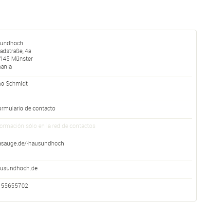
sundhoch
adstraße, 4a
145
Münster
ania
o Schmidt
ormulario de contacto
formación sólo en la red de contactos
asauge.de/-hausundhoch
usundhoch.de
155655702