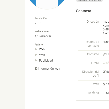
Contacto
Fundación
Dirección
hau
2019
Konr
D-
48
Trabajadores
Alem
1/Freelancer
Persona de
Hann
Ámbito
contacto
Web
Contacto
F
Web
Publicidad
E-Mail
In
Información legal
Dirección del
d
perfil
Web
ha
Teléfono
015