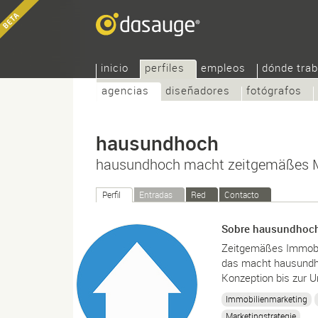
inicio
perfiles
empleos
dónde trab
agencias
diseñadores
fotógrafos
hausundhoch
hausundhoch macht zeitgemäßes 
Perfil
Entradas
Red
Contacto
Sobre hausundhoc
Zeitgemäßes Immobil
das macht hausundho
Konzeption bis zur 
Immobilienmarketing
Marketingstrategie