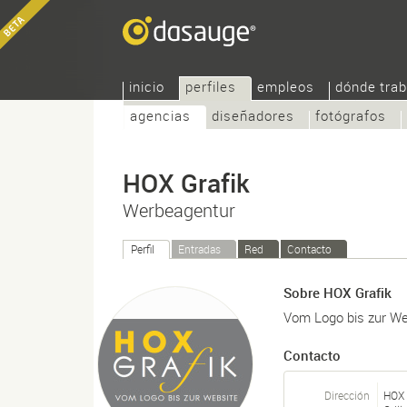
inicio
perfiles
empleos
dónde trab
agencias
diseñadores
fotógrafos
HOX Grafik
Werbeagentur
Perfil
Entradas
Red
Contacto
Sobre HOX Grafik
Vom Logo bis zur We
Contacto
Dirección
HOX 