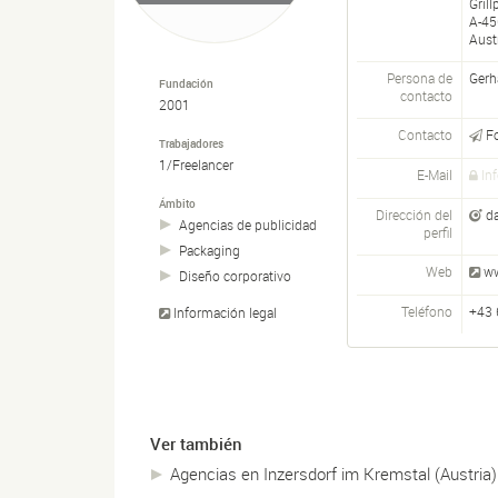
Grill
A-
45
Aust
Persona de
Gerh
Fundación
contacto
2001
Contacto
F
Trabajadores
1/Freelancer
E-Mail
In
Ámbito
Dirección del
d
Agencias de publicidad
perfil
Packaging
Web
ww
Diseño corporativo
Teléfono
+43 
Información legal
Ver también
Agencias en Inzersdorf im Kremstal (Austria)