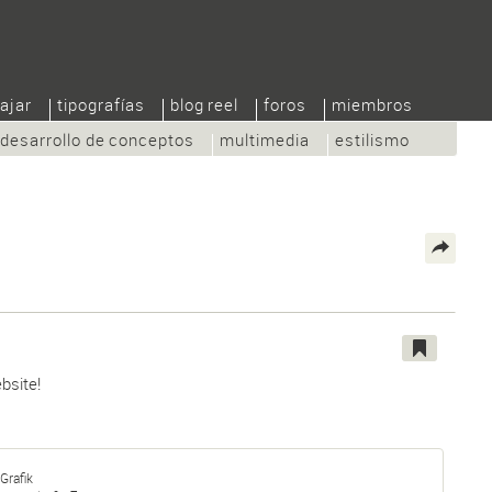
ajar
tipografías
blog reel
foros
miembros
desarrollo de conceptos
multimedia
estilismo
bsite!
Grafik