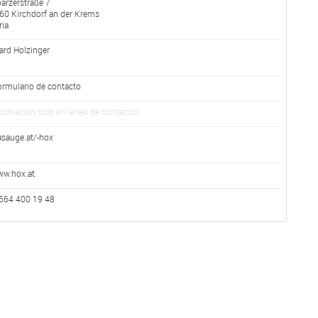
parzerstraße 7
60
Kirchdorf an der Krems
ria
ard Holzinger
ormulario de contacto
formación sólo en la red de contactos
asauge.at/-hox
w.hox.at
664 400 19 48