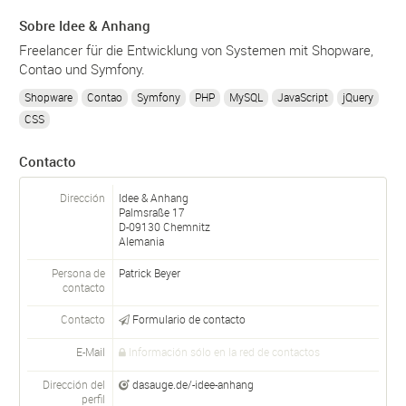
Sobre Idee & Anhang
Freelancer für die Entwicklung von Systemen mit Shopware,
Contao und Symfony.
Shopware
Contao
Symfony
PHP
MySQL
JavaScript
jQuery
CSS
Contacto
Dirección
Idee & Anhang
Palmsraße 17
D-
09130
Chemnitz
Alemania
Persona de
Patrick Beyer
contacto
Contacto
Formulario de contacto
E-Mail
Información sólo en la red de contactos
Dirección del
dasauge.de/-idee-anhang
perfil