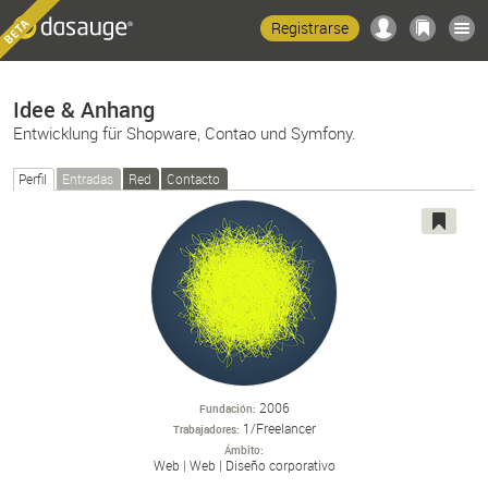
Registrarse
Idee & Anhang
Entwicklung für Shopware, Contao und Symfony.
Perfil
Entradas
Red
Contacto
2006
Fundación
1/Freelancer
Trabajadores
Ámbito
Web
Web
Diseño corporativo