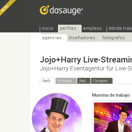
inicio
perfiles
empleos
dónde trab
agencias
diseñadores
fotógrafos
Jojo+Harry Live-Streami
Jojo+Harry Eventagentur für Live-
Perfil
Entradas
Red
Contacto
Muestra de trabajo