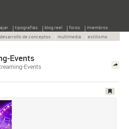
ajar
tipografías
blog reel
foros
miembros
desarrollo de conceptos
multimedia
estilismo
ng-Events
Streaming-Events