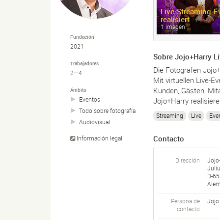
Live-
Streaming-
E
realisiert
1 imagen
Fundación
2021
Sobre Jojo+Harry L
Trabajadores
Die Fotografen Jojo+
2—4
Mit virtuellen Live-
Kunden, Gästen, Mita
Ámbito
Eventos
Jojo+Harry realisier
Todo sobre fotografía
Streaming
Live
Eve
Audiovisual
Contacto
Información legal
Dirección
Jojo
Juli
D-
65
Alem
Persona de
Jojo
contacto