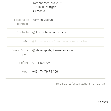
Immenhofer Straße 32
D-
70180
Stuttgart
Alemania
Persona de
Karmen
Vracun
contacto
Contacto
Formulario de contacto
E-Mail
Información sólo en la red de contactos
Dirección del
dasauge.de/-karmen-vracun
perfil
Teléfono
0711 608224
Móvil
+49 174 79 74 106
30-08-2012 (actualizado
31-01-2013
)
atrás