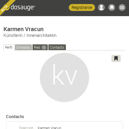
Registrarse
Karmen Vracun
Künstlerin / Innenarchitektin
Perfil
Entradas
Red
Contacto
1
Contacto
Dirección
Karmen Vracun