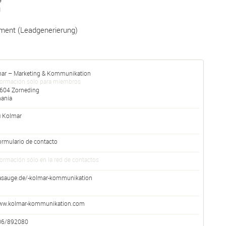
g
ent (Leadgenerierung)
ar – Marketing & Kommunikation
formación sólo para miembros
604
Zorneding
ania
fi Kolmar
ormulario de contacto
formación sólo en la red de contactos
asauge.de/-kolmar-kommunikation
w.kolmar-kommunikation.com
06/892080