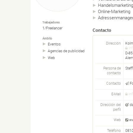
Handelsmarketin
Online-Marketing
Adressenmanagem
Trabajadores
1/Freelancer
Contacto
Ámbito
Dirección
Kolm
Eventos
In
Agencias de publicidad
D-
85
Alem
Web
Persona de
Stef
contacto
Contacto
F
E-Mail
In
Dirección del
d
perfil
Web
ww
Teléfono
081