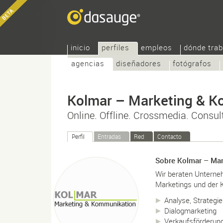
inicio
perfiles
empleos
dónde trab
agencias
diseñadores
fotógrafos
Kolmar – Marketing & 
Online. Offline. Crossmedia. Consul
Perfil
Entradas
Red
Contacto
Sobre Kolmar – Ma
Wir beraten Unterne
Marketings und der 
Analyse, Strategi
Dialogmarketing
Verkaufsförderun