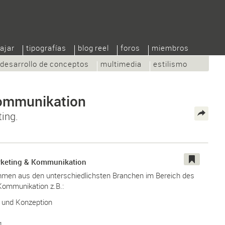
ajar
tipografías
blog reel
foros
miembros
desarrollo de conceptos
multimedia
estilismo
Kommunikation
ting.
rketing & Kommunikation
hmen aus den unterschiedlichsten Branchen im Bereich des
Kommunikation z.B.:
e und Konzeption
g