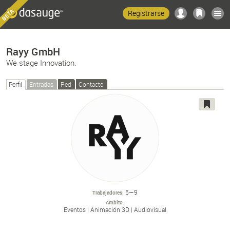
Registrarse
Rayy GmbH
We stage Innovation.
Perfil
Entradas
Red
Contacto
5—9
Trabajadores
Ámbito
Eventos
Animación 3D
Audiovisual