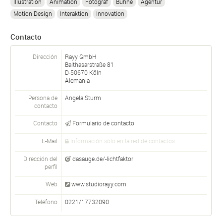
Illustration
Animation
Fotograf
Bühne
Agentur
Motion Design
Interaktion
Innovation
Contacto
Dirección
Rayy GmbH
Balthasarstraße 81
D-
50670
Köln
Alemania
Persona de
Angela Sturm
contacto
Contacto
Formulario de contacto
E-Mail
Información sólo en la red de contactos
Dirección del
dasauge.de/-lichtfaktor
perfil
Web
www.studiorayy.com
Teléfono
0221/17732090