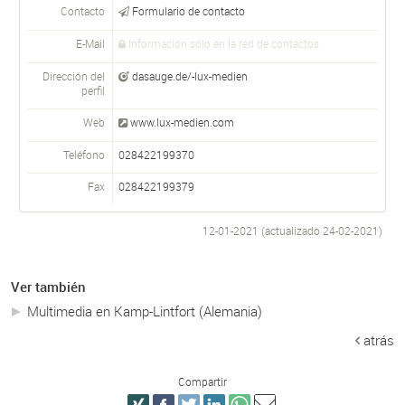
Contacto
Formulario de contacto
E-Mail
Información sólo en la red de contactos
Dirección del
dasauge.de/-lux-medien
perfil
Web
www.lux-medien.com
Teléfono
028422199370
Fax
028422199379
12-01-2021 (actualizado
24-02-2021
)
Ver también
Multimedia en Kamp-Lintfort (Alemania)
atrás
Compartir