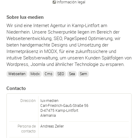
Información legal
Sobre lux-medien
Wir sind eine Internet Agentur in Kamp-Lintfort am
Niederrhein. Unsere Schwerpunkte liegen im Bereich der
Webseitenentwicklung, SEO, PageSpeed Optimierung, wir
bieten handgemachte Designs und Umsetzung der
Internetpräsenz in MODX, für eine zukunftssichere und
intuitive Selbstverwaltung, um unseren Kunden Spätfolgen von
Wordpress, Joomla und ähnlicher Technologie zu ersparen.
Webseiten
Modx
Cms
SEO
Sea
Sem
Contacto
Dirección
lux-medien
Carl-Friedrich-Gauß-Straße 56
D-
47475
Kamp-Lintfort
Alemania
Persona de
Andreas Zeller
contacto