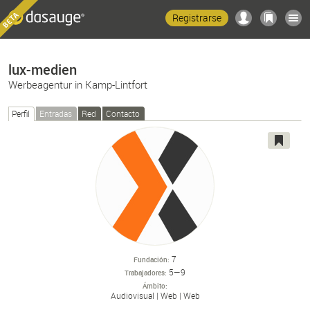
Registrarse
lux-medien
Werbeagentur in Kamp-Lintfort
Perfil
Entradas
Red
Contacto
7
Fundación
5—9
Trabajadores
Ámbito
Audiovisual
Web
Web