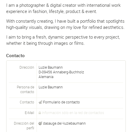
I am a photographer & digital creator with international work
experience in fashion, lifestyle, product & event.
With constantly creating, I have built a portfolio that spotlights
high-quality visuals, drawing on my love for refined aesthetics.
I aim to bring a fresh, dynamic perspective to every project,
whether it being through images or films.
Contacto
Dirección
Luzie Baumann
D-
09456
Annaberg-Buchholz
Alemania
Persona de
Luzie
Baumann
contacto
Contacto
Formulario de contacto
E-Mail
Información sólo en la red de contactos
Dirección del
dasauge.de/-luziebaumann
perfil