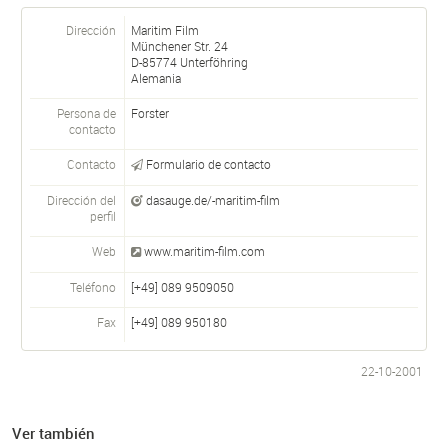
Dirección
Maritim Film
Münchener Str. 24
D-
85774
Unterföhring
Alemania
Persona de
Forster
contacto
Contacto
Formulario de contacto
Dirección del
dasauge.de/-maritim-film
perfil
Web
www.maritim-film.com
Teléfono
[+49] 089 9509050
Fax
[+49] 089 950180
22-10-2001
Ver también