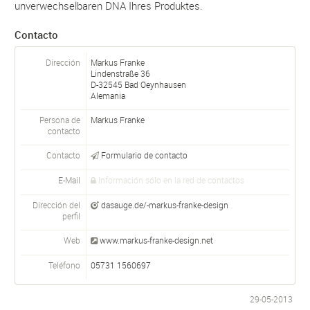
unverwechselbaren DNA Ihres Produktes.
Contacto
Dirección
Markus Franke
Lindenstraße 36
D-
32545
Bad Oeynhausen
Alemania
Persona de
Markus
Franke
contacto
Contacto
Formulario de contacto
E-Mail
Información sólo en la red de contactos
Dirección del
dasauge.de/-markus-franke-design
perfil
Web
www.markus-franke-design.net
Teléfono
05731 1560697
29-05-2013