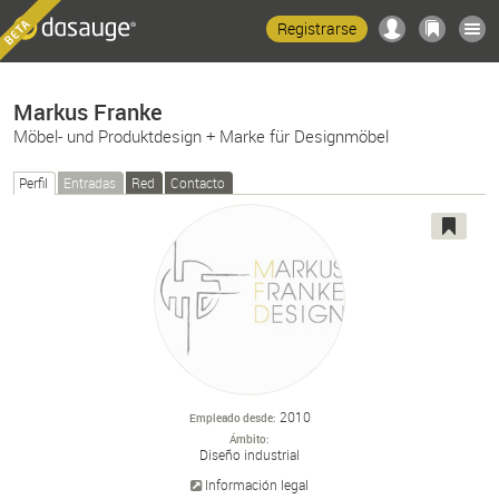
Registrarse
Markus Franke
Möbel- und Produktdesign + Marke für Designmöbel
Perfil
Entradas
Red
Contacto
2010
Empleado desde
Ámbito
Diseño industrial
Información legal