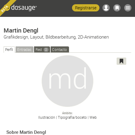
Registrarse
Martin Dengl
Grafikdesign, Layout, Bildbearbeitung, 2D-Animationen
Perfil
Entradas
Red
Contacto
2
Ámbito
Ilustración
Tipografía/
boceto
Web
Sobre Martin Dengl