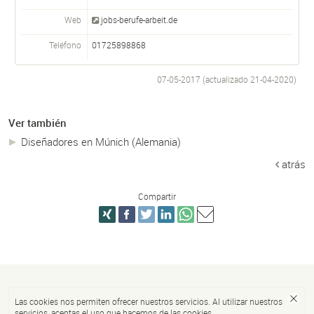
Web
jobs-berufe-arbeit.de
Teléfono
01725898868
07-05-2017 (actualizado
21-04-2020
)
Ver también
Diseñadores en Múnich (Alemania)
atrás
Compartir
Las cookies nos permiten ofrecer nuestros servicios. Al utilizar nuestros
servicios, aceptas el uso que hacemos de las cookies.