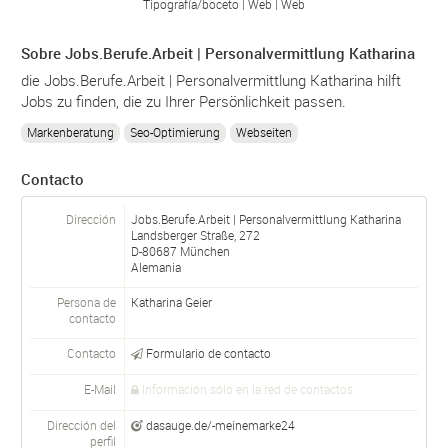
Tipografía/
boceto
Web
Web
Sobre Jobs.Berufe.Arbeit | Personalvermittlung Katharina
die Jobs.Berufe.Arbeit | Personalvermittlung Katharina hilft
Jobs zu finden, die zu Ihrer Persönlichkeit passen.
Markenberatung
Seo-Optimierung
Webseiten
Contacto
Dirección
Jobs.Berufe.Arbeit | Personalvermittlung Katharina
Landsberger Straße, 272
D-
80687
München
Alemania
Persona de
Katharina Geier
contacto
Contacto
Formulario de contacto
E-Mail
Información sólo en la red de contactos
Dirección del
dasauge.de/-meinemarke24
perfil