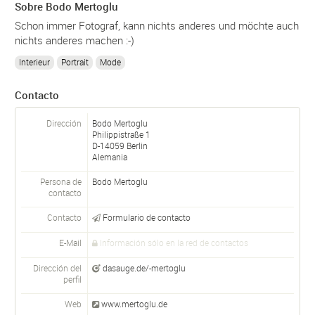
Sobre Bodo Mertoglu
Schon immer Fotograf, kann nichts anderes und möchte auch
nichts anderes machen :-)
Interieur
Portrait
Mode
Contacto
Dirección
Bodo Mertoglu
Philippistraße 1
D-
14059
Berlin
Alemania
Persona de
Bodo
Mertoglu
contacto
Contacto
Formulario de contacto
E-Mail
Información sólo en la red de contactos
Dirección del
dasauge.de/-mertoglu
perfil
Web
www.mertoglu.de