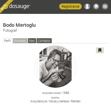
Registrarse
Bodo Mertoglu
Fotograf
Perfil
Entradas
Red
Contacto
1988
Empleado desde
Ámbito
Arquitectura
Moda y belleza
Retrato