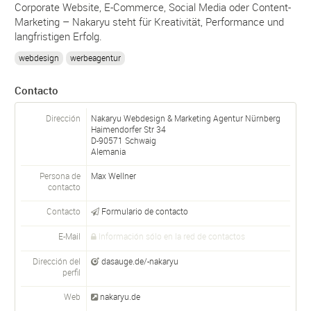
Corporate Website, E-Commerce, Social Media oder Content-
Marketing – Nakaryu steht für Kreativität, Performance und
langfristigen Erfolg.
webdesign
werbeagentur
Contacto
Dirección
Nakaryu Webdesign & Marketing Agentur Nürnberg
Haimendorfer Str 34
D-
90571
Schwaig
Alemania
Persona de
Max Wellner
contacto
Contacto
Formulario de contacto
E-Mail
Información sólo en la red de contactos
Dirección del
dasauge.de/-nakaryu
perfil
Web
nakaryu.de