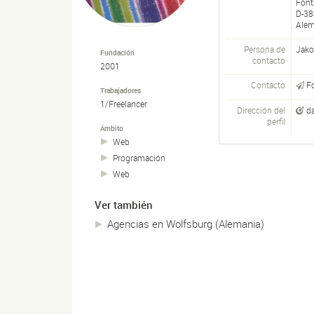
Font
D-
38
Alem
Persona de
Jako
Fundación
contacto
2001
Contacto
F
Trabajadores
1/Freelancer
Dirección del
d
perfil
Ámbito
Web
Programación
Web
Ver también
Agencias en Wolfsburg (Alemania)