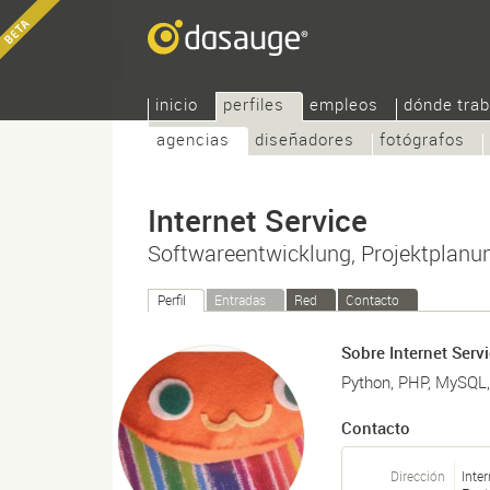
inicio
perfiles
empleos
dónde trab
agencias
diseñadores
fotógrafos
Internet Service
Softwareentwicklung, Projektplanu
Perfil
Entradas
Red
Contacto
Sobre Internet Serv
Python, PHP, MySQL
Contacto
Dirección
Inter