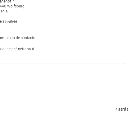
anehof 7
440
Wolfsburg
ania
b Hohlfeld
ormulario de contacto
asauge.de/-netronaut
atrás