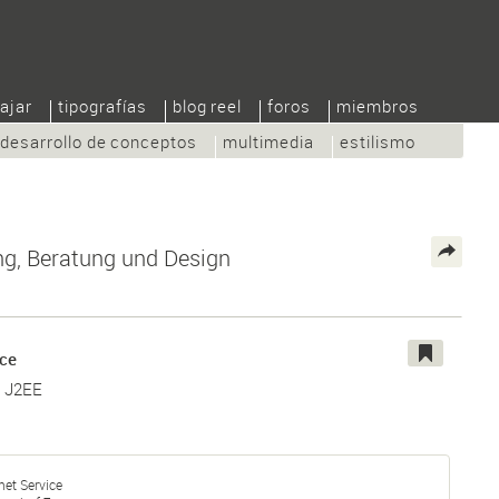
ajar
tipografías
blog reel
foros
miembros
desarrollo de conceptos
multimedia
estilismo
ng, Beratung und Design
ice
, J2EE
net Service