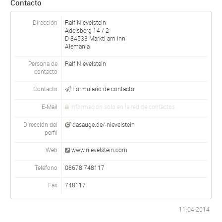
Contacto
Dirección
Ralf Nievelstein
Adelsberg 14 / 2
D-
84533
Marktl am Inn
Alemania
Persona de
Ralf
Nievelstein
contacto
Contacto
Formulario de contacto
E-Mail
Información sólo en la red de contactos
Dirección del
dasauge.de/-nievelstein
perfil
Web
www.nievelstein.com
Teléfono
08678 748117
Fax
748117
11-04-2014