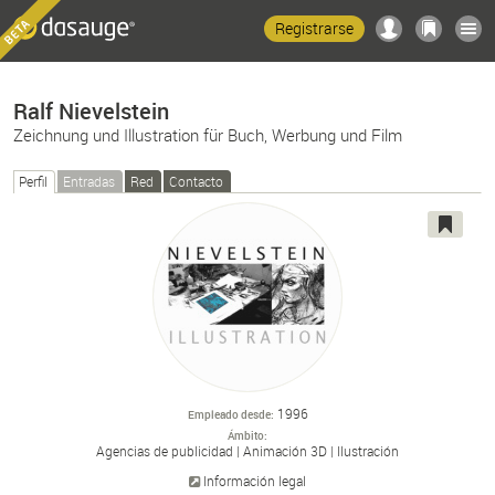
Registrarse
Ralf Nievelstein
Zeichnung und Illustration für Buch, Werbung und Film
Perfil
Entradas
Red
Contacto
1996
Empleado desde
Ámbito
Agencias de publicidad
Animación 3D
Ilustración
Información legal