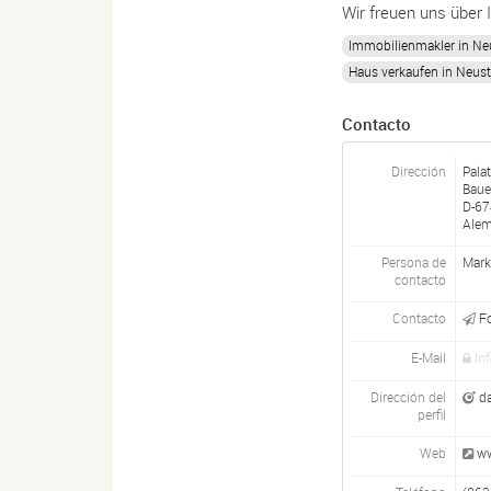
Wir freuen uns über 
Immobilienmakler in Ne
Haus verkaufen in Neust
Contacto
Dirección
Pala
Baue
D-
67
Alem
Persona de
Mark
contacto
Contacto
F
E-Mail
In
Dirección del
da
perfil
Web
ww