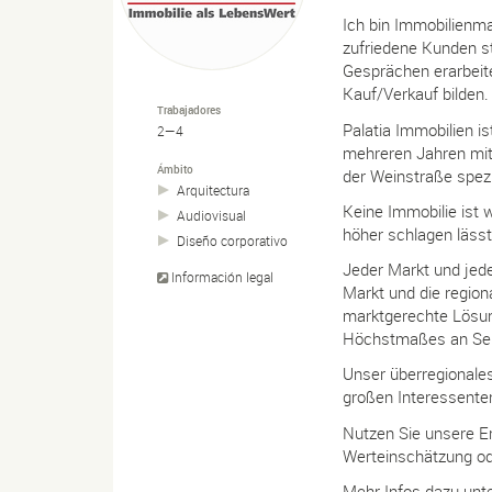
Ich bin Immobilienma
zufriedene Kunden st
Gesprächen erarbeite
Kauf/Verkauf bilden.
Trabajadores
Palatia Immobilien i
2—4
mehreren Jahren mi
Ámbito
der Weinstraße spezia
Arquitectura
Keine Immobilie ist 
Audiovisual
höher schlagen lässt
Diseño corporativo
Jeder Markt und jede
Información legal
Markt und die region
marktgerechte Lösun
Höchstmaßes an Sens
Unser überregionales
großen Interessente
Nutzen Sie unsere Er
Werteinschätzung ode
Mehr Infos dazu unter