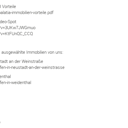
 Vorteile
alatia-immobilien-vorteile.pdf
ideo-Spot
h?v=3UKw7JWGmuo
h?v=KtFUnQC_CCQ
e ausgewählte Immobilien von uns:
tadt an der Weinstraße
ufen-in-neustadt-an-der-weinstrasse
enthal
fen-in-weidenthal
e