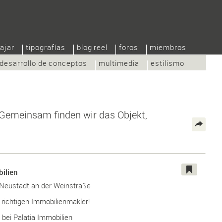
ajar
tipografías
blog reel
foros
miembros
desarrollo de conceptos
multimedia
estilismo
. Gemeinsam finden wir das Objekt,
bilien
 Neustadt an der Weinstraße
 richtigen Immobilienmakler!
bei Palatia Immobilien