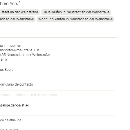
Ihren Anruf.
ustadt an der Weinstraße
Haus kaufen in Neustadt an der Weinstraße
adt an der Weinstraße
Wohnung kaufen in Neustadt an der Weinstraße
tia Immobilien
rndoktor-Gros-Straße 31b
435
Neustadt an der Weinstraße
ania
us Ebert
ormulario de contacto
formación sólo en la red de contactos
sauge.de/-palatia-i
w.palatia-i.de