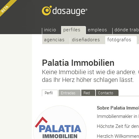
inicio
perfiles
empleos
dónde trab
agencias
diseñadores
fotógrafos
Palatia Immobilien
Keine Immobilie ist wie die andere
das Ihr Herz höher schlagen lässt.
Perfil
Entradas
Red
Contacto
Sobre Palatia Immo
Immobilienmakler in
Höchste Zeit für den
Herzlich Willkommen 