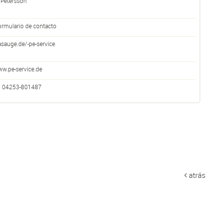
 Petersson
ormulario de contacto
asauge.de/-pe-service
w.pe-service.de
] 04253-801487
atrás