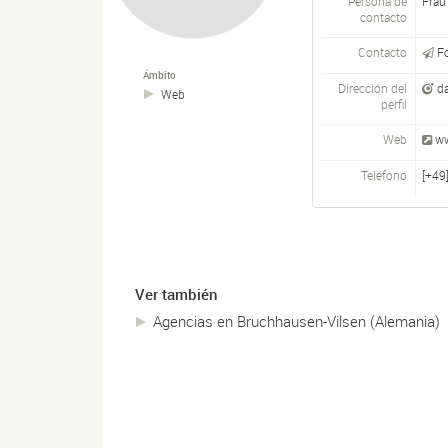
Persona de
Frau
contacto
Contacto
F
Ámbito
Dirección del
d
Web
perfil
Web
ww
Teléfono
[+49
Ver también
Agencias en Bruchhausen-Vilsen (Alemania)