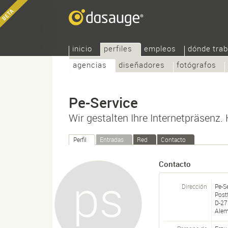
inicio
perfiles
empleos
dónde trab
agencias
diseñadores
fotógrafos
Pe-Service
Wir gestalten Ihre Internetpräsenz. K
Perfil
Entradas
Red
Contacto
Contacto
Dirección
Pe-S
Post
D-
27
Alem