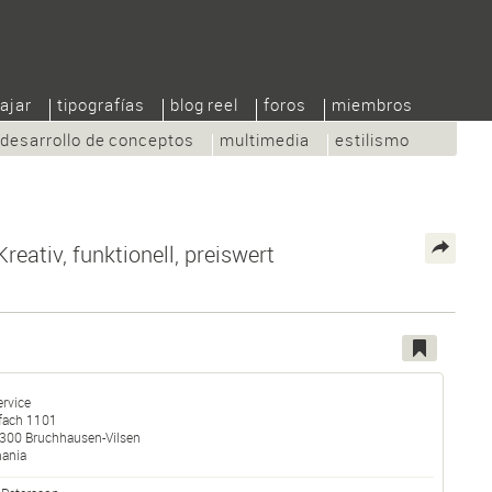
ajar
tipografías
blog reel
foros
miembros
desarrollo de conceptos
multimedia
estilismo
reativ, funktionell, preiswert
ervice
fach 1101
300
Bruchhausen-Vilsen
ania