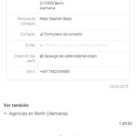
D-
10559
Berlin
Alemania
Persona de
Peter Stephen
Blass
contacto
Contacto
Formulario de contacto
E-Mail
Información sólo en la red de contactos
Dirección del
dasauge.de/-peter-stephen-blass
perfil
Móvil
+4917682058989
20-02-2015
Ver también
Agencias en Berlín (Alemania)
atrás