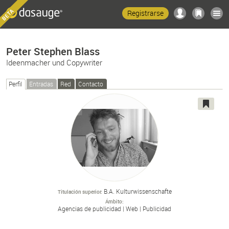
Registrarse
Peter Stephen Blass
Ideenmacher und Copywriter
Perfil
Entradas
Red
Contacto
B.A. Kulturwissenschafte
Titulación superior
Ámbito
Agencias de publicidad
Web
Publicidad