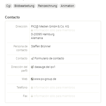
Cgi
Bildbearbeitung
Reinzeichnung
Animation
Contacto
Dirección
PX2@ Medien GmbH & Co. KG
Información sólo para miembros
D-
20095
Hamburg
Alemania
Persona de
Steffen Brünner
contacto
Contacto
Formulario de contacto
Dirección del
dasauge.de/-px1
perfil
Web
www.px-group.de
Teléfono
Información sólo para miembros
Fax
Información sólo para miembros