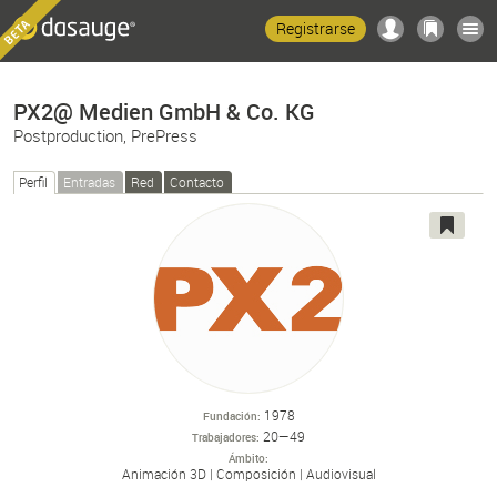
Registrarse
PX2@ Medien GmbH & Co. KG
Postproduction, PrePress
Perfil
Entradas
Red
Contacto
1978
Fundación
20—49
Trabajadores
Ámbito
Animación 3D
Composición
Audiovisual