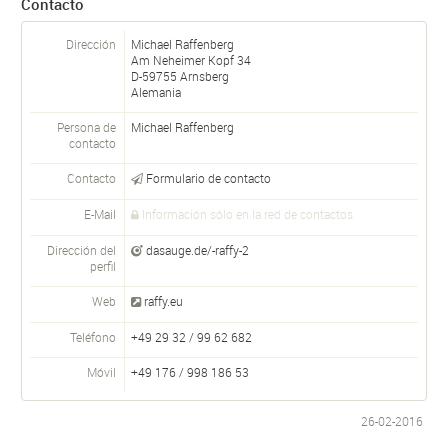
Contacto
Dirección
Michael Raffenberg
Am Neheimer Kopf 34
D-
59755
Arnsberg
Alemania
Persona de
Michael
Raffenberg
contacto
Contacto
Formulario de contacto
E-Mail
Información sólo en la red de contactos
Dirección del
dasauge.de/-raffy-2
perfil
Web
raffy.eu
Teléfono
+49 29 32 / 99 62 682
Móvil
+49 176 / 998 186 53
26-02-2016