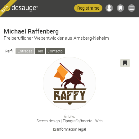
Registrarse
Michael Raffenberg
Freiberuflicher Webentwickler aus Arnsberg-Neheim
Perfil
Entradas
Red
Contacto
Ámbito
Screen design
Tipografía/
boceto
Web
Información legal