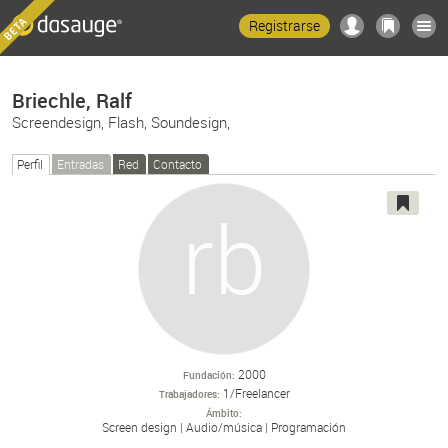
Registrarse
Briechle, Ralf
Screendesign, Flash, Soundesign,
Perfil
Entradas
Red
Contacto
2000
Fundación
1/Freelancer
Trabajadores
Ámbito
Screen design
Audio/
música
Programación