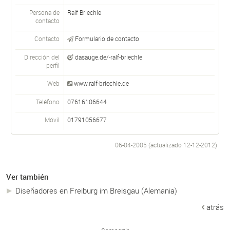
Persona de
Ralf Briechle
contacto
Contacto
Formulario de contacto
Dirección del
dasauge.de/-ralf-briechle
perfil
Web
www.ralf-briechle.de
Teléfono
07616106644
Móvil
01791056677
06-04-2005 (actualizado
12-12-2012
)
Ver también
Diseñadores en Freiburg im Breisgau (Alemania)
atrás