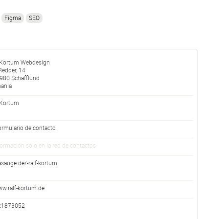
Figma
SEO
 Kortum Webdesign
edder, 14
980
Schafflund
ania
 Kortum
ormulario de contacto
formación sólo en la red de contactos
asauge.de/-ralf-kortum
w.ralf-kortum.de
21873052