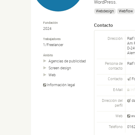
WordPress.
Webdesign
Webflow
Fundación
Contacto
2024
Dirección
Ralf
Trabajadores
Am R
1/Freelancer
D-
24
Alem
Ámbito
Agencias de publicidad
Persona de
Ralf
Screen design
contacto
Web
Contacto
F
Información legal
E-Mail
In
Dirección del
d
perfil
Web
ww
Teléfono
016