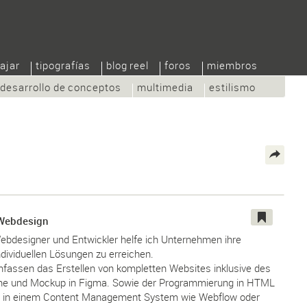
ajar
tipografías
blog reel
foros
miembros
desarrollo de conceptos
multimedia
estilismo
 Webdesign
Webdesigner und Entwickler helfe ich Unternehmen ihre
ndividuellen Lösungen zu erreichen.
fassen das Erstellen von kompletten Websites inklusive des
ame und Mockup in Figma. Sowie der Programmierung in HTML
ng in einem Content Management System wie Webflow oder