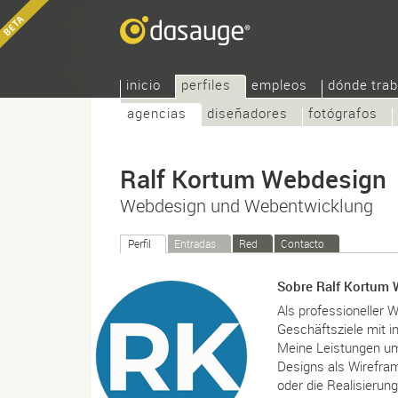
inicio
perfiles
empleos
dónde trab
agencias
diseñadores
fotógrafos
Ralf Kortum Webdesign
Webdesign und Webentwicklung
Perfil
Entradas
Red
Contacto
Sobre Ralf Kortum
Als professioneller 
Geschäftsziele mit i
Meine Leistungen um
Designs als Wirefr
oder die Realisieru