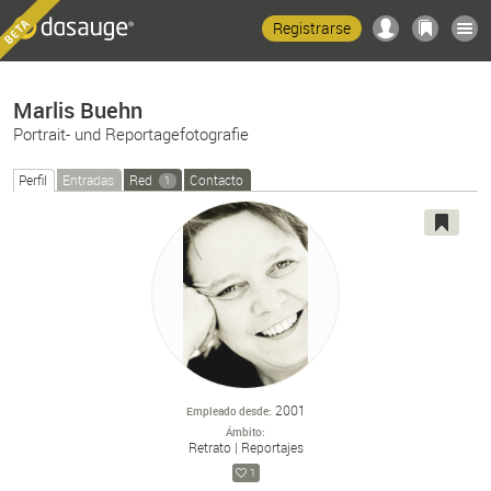
Registrarse
Marlis Buehn
Portrait- und Reportagefotografie
Perfil
Entradas
Red
Contacto
1
2001
Empleado desde
Ámbito
Retrato
Reportajes
1