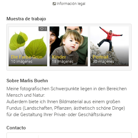
Información legal
Muestra de trabajo
1
Die Farbe Grün
Kinder
Portrait
10 imágenes
18 imágenes
30 imágenes
Sobre Marlis Buehn
Meine fotografischen Schwerpunkte liegen in den Bereichen
Mensch und Natur:
Außerdem biete ich Ihnen Bildmaterial aus einem großen
Fundus (Landschaften, Pflanzen, ästhetisch schöne Dinge)
für die Gestaltung Ihrer Privat- oder Geschäftsräume
Contacto