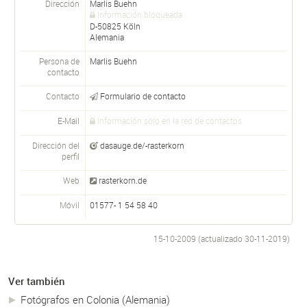
Dirección
Marlis Buehn
Información bloqueada
D-
50825
Köln
Alemania
Persona de
Marlis
Buehn
contacto
Contacto
Formulario de contacto
E-Mail
Información sólo en la red de contactos
Dirección del
dasauge.de/-rasterkorn
perfil
Web
rasterkorn.de
Móvil
01577- 1 54 58 40
15-10-2009 (actualizado
30-11-2019
)
Ver también
Fotógrafos en Colonia (Alemania)