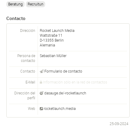
Beratung
Recruitun
Contacto
Dirección
Rocket Launch Media
Wattstraße 11
D-
13355
Berlin
Alemania
Persona de
Sebastian Müller
contacto
Contacto
Formulario de contacto
E-Mail
Información sólo en la red de contactos
Dirección del
dasauge.de/-rocketlaunch
perfil
Web
rocketlaunch.media
25-09-2024