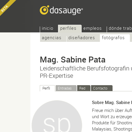
inicio
perfiles
empleos
dónde trab
agencias
diseñadores
fotógrafos
Mag. Sabine Pata
Leidenschaftliche Berufsfotografin
PR-Expertise
Perfil
Entradas
Red
Contacto
Sobre Mag. Sabine 
Freue mich über Auft
und Wort zu erzeugen
Produkte für Shooti
Malaysias, Shootings