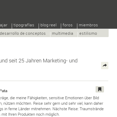
ajar
tipografías
blog reel
foros
miembros
desarrollo de conceptos
multimedia
estilismo
 und seit 25 Jahren Marketing- und
Pata
räge, die meine Fähigkeiten, sensitive Emotionen über Bild
, nützen möchten. Reise sehr gern und sehr viel, kann daher
ngs in ferne Länder mitnehmen. Nächste Reise: Traumstrände
 mit Ihren Produkten noch möglich.