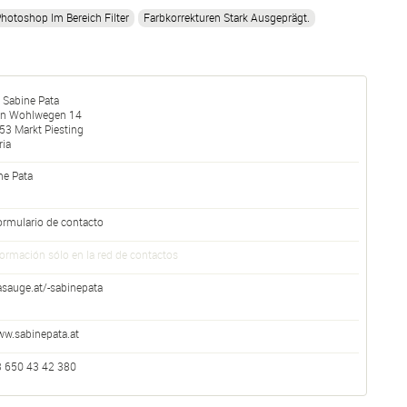
hotoshop Im Bereich Filter
Farbkorrekturen Stark Ausgeprägt.
 Sabine Pata
en Wohlwegen 14
53
Markt Piesting
ria
ne
Pata
ormulario de contacto
formación sólo en la red de contactos
asauge.at/-sabinepata
w.sabinepata.at
 650 43 42 380