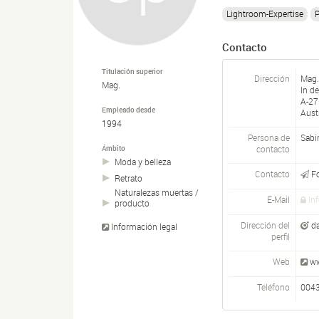
Lightroom-Expertise
P
Contacto
Titulación superior
Dirección
Mag.
Mag.
In d
A-
27
Empleado desde
Aust
1994
Persona de
Sabi
contacto
Ámbito
Moda y belleza
Contacto
F
Retrato
Naturalezas muertas /
E-Mail
In
producto
Dirección del
d
Información legal
perfil
Web
ww
Teléfono
0043