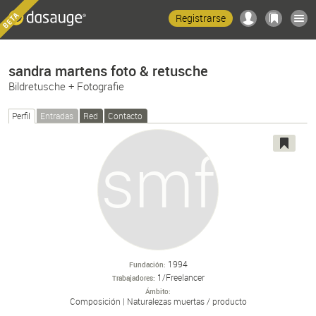
Registrarse
sandra martens foto & retusche
Bildretusche + Fotografie
Perfil
Entradas
Red
Contacto
1994
Fundación
1/Freelancer
Trabajadores
Ámbito
Composición
Naturalezas muertas /
producto